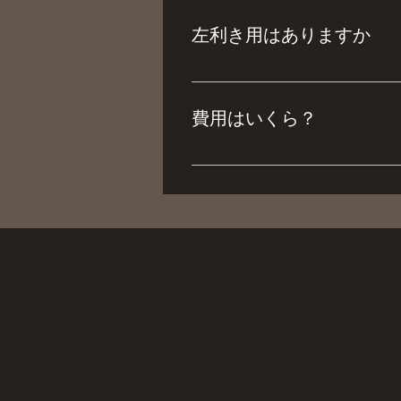
コンの再起動後はアプリを起動
左利き用はありますか
申し訳ありませんが、シミュレ
費用はいくら？
会員登録費用は無料です。会員
11,000円／月 ・Web決済そ
※シミュレーションマシンご利用