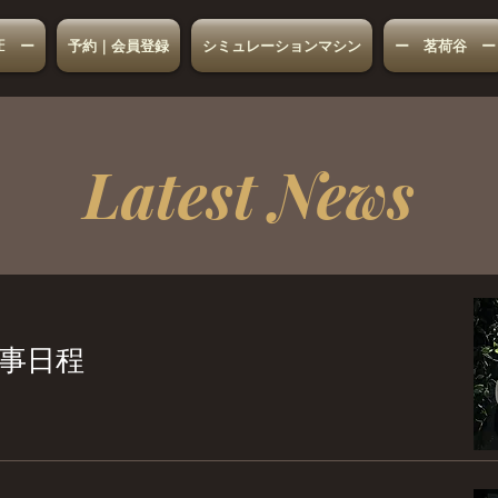
E ー
予約｜会員登録
シミュレーションマシン
ー 茗荷谷 ー
Latest News
事日程