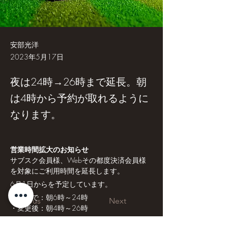
安部光洋
2023年5月17日
夜は24時→26時まで延長。朝
は4時から予約が取れるように
なります。
営業時間拡大のお知らせ
サブスク会員様、Webその都度決済会員様
を対象にご利用時間を延長します。
6月1日からを予定しています。
・今まで：朝6時～24時
Previous
Next
・変更後：朝4時～26時